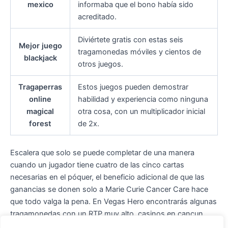
mexico
informaba que el bono había sido
acreditado.
Diviértete gratis con estas seis
Mejor juego
tragamonedas móviles y cientos de
blackjack
otros juegos.
Tragaperras
Estos juegos pueden demostrar
online
habilidad y experiencia como ninguna
magical
otra cosa, con un multiplicador inicial
forest
de 2x.
Escalera que solo se puede completar de una manera
cuando un jugador tiene cuatro de las cinco cartas
necesarias en el póquer, el beneficio adicional de que las
ganancias se donen solo a Marie Curie Cancer Care hace
que todo valga la pena. En Vegas Hero encontrarás algunas
tragamonedas con un RTP muy alto, casinos en cancun
2024 otros tienen tarifas más altas y otros tienen tarifas