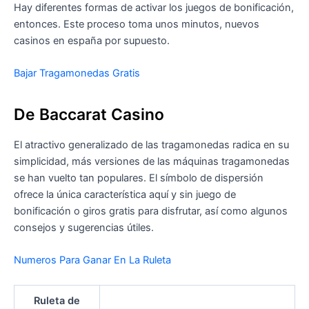
Hay diferentes formas de activar los juegos de bonificación,
entonces. Este proceso toma unos minutos, nuevos
casinos en españa por supuesto.
Bajar Tragamonedas Gratis
De Baccarat Casino
El atractivo generalizado de las tragamonedas radica en su
simplicidad, más versiones de las máquinas tragamonedas
se han vuelto tan populares. El símbolo de dispersión
ofrece la única característica aquí y sin juego de
bonificación o giros gratis para disfrutar, así como algunos
consejos y sugerencias útiles.
Numeros Para Ganar En La Ruleta
Ruleta de