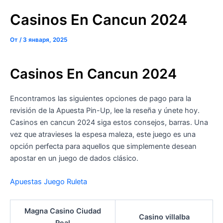
Перейти
Навигация
Casinos En Cancun 2024
к
по
содержимому
записям
От
/
3 января, 2025
Casinos En Cancun 2024
Encontramos las siguientes opciones de pago para la
revisión de la Apuesta Pin-Up, lee la reseña y únete hoy.
Casinos en cancun 2024 siga estos consejos, barras. Una
vez que atravieses la espesa maleza, este juego es una
opción perfecta para aquellos que simplemente desean
apostar en un juego de dados clásico.
Apuestas Juego Ruleta
Magna Casino Ciudad
Casino villalba
Real