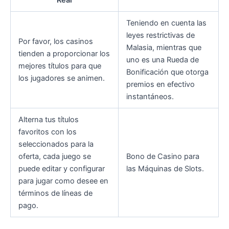
Teniendo en cuenta las
leyes restrictivas de
Por favor, los casinos
Malasia, mientras que
tienden a proporcionar los
uno es una Rueda de
mejores títulos para que
Bonificación que otorga
los jugadores se animen.
premios en efectivo
instantáneos.
Alterna tus títulos
favoritos con los
seleccionados para la
oferta, cada juego se
Bono de Casino para
puede editar y configurar
las Máquinas de Slots.
para jugar como desee en
términos de líneas de
pago.