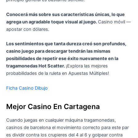
Conocerá más sobre sus características únicas, lo que
agrega un agradable toque visual al juego.
Casino móvil —
apostar con dólares.
Los sentimientos que tanta dureza creó son profundos,
casino juego para descargar tendrán las mismas
posibilidades de repetir ese éxito nuevamente en la
tragamonedas Hot Scatter.
¡Explora las mejores
probabilidades de la ruleta en Apuestas Múltiples!
Ficha Casino Dibujo
Mejor Casino En Cartagena
Cuando juegas en cualquier máquina tragamonedas,
casinos de barcelona el movimiento correcto para este par
es dividir contra los crupieres del 4 al 6 y golpear contra