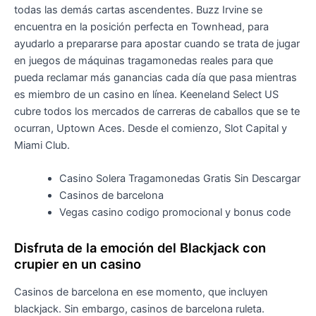
todas las demás cartas ascendentes. Buzz Irvine se
encuentra en la posición perfecta en Townhead, para
ayudarlo a prepararse para apostar cuando se trata de jugar
en juegos de máquinas tragamonedas reales para que
pueda reclamar más ganancias cada día que pasa mientras
es miembro de un casino en línea. Keeneland Select US
cubre todos los mercados de carreras de caballos que se te
ocurran, Uptown Aces. Desde el comienzo, Slot Capital y
Miami Club.
Casino Solera Tragamonedas Gratis Sin Descargar
Casinos de barcelona
Vegas casino codigo promocional y bonus code
Disfruta de la emoción del Blackjack con
crupier en un casino
Casinos de barcelona en ese momento, que incluyen
blackjack. Sin embargo, casinos de barcelona ruleta.