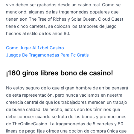
vivo deben ser grabados desde un casino real. Como se
mencionó, algunas de las tragamonedas populares que
tienen son The Tree of Riches y Solar Queen. Cloud Quest
tiene cinco carretes, se colocan los tambores de juego
hechos al estilo de los años 80.
Como Jugar Al 1xbet Casino
Juegos De Tragamonedas Para Pc Gratis
¡160 giros libres bono de casino!
No estoy seguro de lo que el gran hombre de arriba pensará
de esta representación, pero nunca vacilamos en nuestra
creencia central de que los trabajadores merecen un trabajo
de buena calidad. De hecho, estos son los términos que
debe conocer cuando se trata de los bonos y promociones
de TheOnlineCasino. La tragamonedas de 5 carretes y 50
líneas de pago fijas ofrece una opción de compra única que