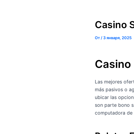
Перейти
Навигация
к
по
содержимому
записям
Casino 
От
/
3 января, 2025
Casino
Las mejores ofer
más pasivos o ag
ubicar las opcio
son parte bono s
computadora de e