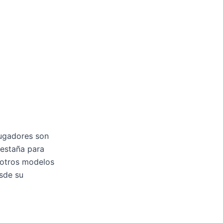
jugadores son
pestaña para
 otros modelos
sde su