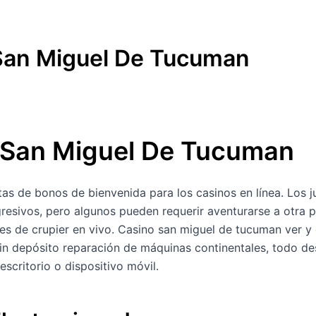
San Miguel De Tucuman
 San Miguel De Tucuman
tas de bonos de bienvenida para los casinos en línea. Los 
resivos, pero algunos pueden requerir aventurarse a otra 
nes de crupier en vivo. Casino san miguel de tucuman ver y
in depósito reparación de máquinas continentales, todo de
scritorio o dispositivo móvil.