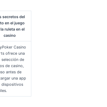
s secretos del
ito en el juego
la ruleta en el
casino
tyPoker Casino
ts ofrece una
 selección de
os de casino,
uso antes de
cargar una app
 dispositivos
les.