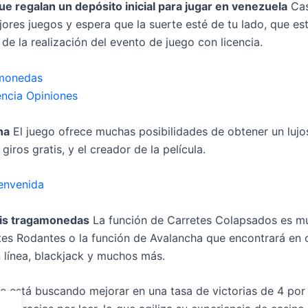
ue regalan un depósito inicial para jugar en venezuela
Cas
ores juegos y espera que la suerte esté de tu lado, que es
de la realización del evento de juego con licencia.
amonedas
encia Opiniones
na
El juego ofrece muchas posibilidades de obtener un luj
iros gratis, y el creador de la película.
envenida
tis tragamonedas
La función de Carretes Colapsados es muy
tes Rodantes o la función de Avalancha que encontrará en 
línea, blackjack y muchos más.
e está buscando mejorar en una tasa de victorias de 4 por 