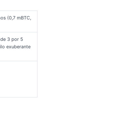
mos (0,7 mBTC,
 de 3 por 5
ilo exuberante