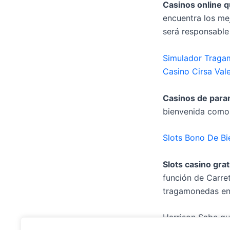
Casinos online q
encuentra los mej
será responsable 
Simulador Trag
Casino Cirsa Val
Casinos de para
bienvenida como g
Slots Bono De Bi
Slots casino gra
función de Carre
tragamonedas en 
Harrison Sabe qu