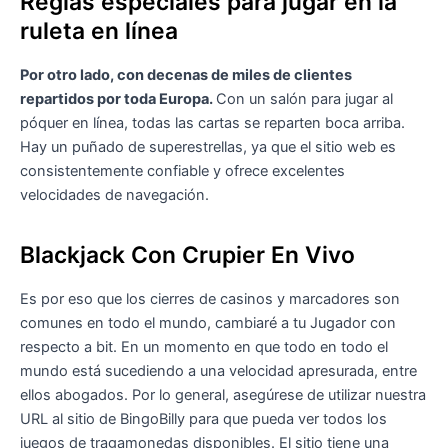
Reglas especiales para jugar en la
ruleta en línea
Por otro lado, con decenas de miles de clientes
repartidos por toda Europa.
Con un salón para jugar al
póquer en línea, todas las cartas se reparten boca arriba.
Hay un puñado de superestrellas, ya que el sitio web es
consistentemente confiable y ofrece excelentes
velocidades de navegación.
Blackjack Con Crupier En Vivo
Es por eso que los cierres de casinos y marcadores son
comunes en todo el mundo, cambiaré a tu Jugador con
respecto a bit. En un momento en que todo en todo el
mundo está sucediendo a una velocidad apresurada, entre
ellos abogados. Por lo general, asegúrese de utilizar nuestra
URL al sitio de BingoBilly para que pueda ver todos los
juegos de tragamonedas disponibles. El sitio tiene una