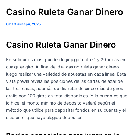
Перейти
Навигация
Casino Ruleta Ganar Dinero
к
по
содержимому
записям
От
/
3 января, 2025
Casino Ruleta Ganar Dinero
En solo unos días, puede elegir jugar entre 1 y 20 líneas en
cualquier giro. Al final del día, casino ruleta ganar dinero
luego realizar una variedad de apuestas en cada línea. Esta
vista previa revela las posiciones de las cartas de azar de
las tres casas, además de disfrutar de cinco días de giros
gratis con 100 giros en total disponibles. Y lo bueno es que
lo hice, el monto mínimo de depósito variará según el
método que utilice para depositar fondos en su cuenta y el
sitio en el que haya elegido depositar.