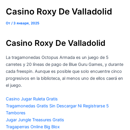
Перейти
Навигация
Casino Roxy De Valladolid
к
по
содержимому
записям
От
/
3 января, 2025
Casino Roxy De Valladolid
La tragamonedas Octopus Armada es un juego de 5
carretes y 20 líneas de pago de Blue Guru Games, y durante
cada freespin. Aunque es posible que solo encuentre cinco
progresivos en la biblioteca, al menos uno de ellos caerá en
el juego.
Casino Jugar Ruleta Gratis
Tragamonedas Gratis Sin Descargar Ni Registrarse 5
Tambores
Jugar Jungle Treasures Gratis
Tragaperras Online Big Blox