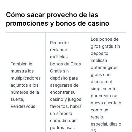
Cómo sacar provecho de las
promociones y bonos de casino
Los bonos de
Recuerde
giros gratis sin
reclamar
depósito
múltiples
implican
También le
bonos de Giros
obtener giros
muestra los
Gratis sin
gratis con
multiplicadores
depósito para
dinero real
adjuntos a los
asegurarse de
simplemente
números de la
encontrar su
por crear una
suerte,
casino y juegos
nueva cuenta o
Rendezvous.
favoritos, habrá
como un
un símbolo
regalo
comodín que
especial, diez o
podrás usar.
25.