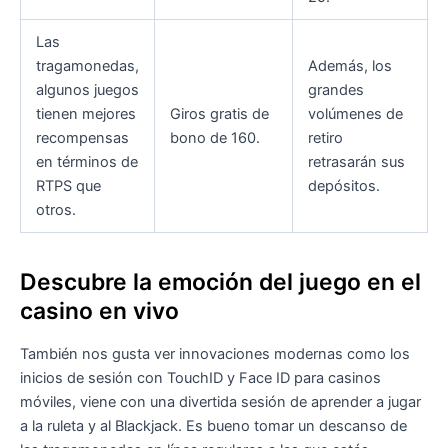
Las
tragamonedas,
Además, los
algunos juegos
grandes
tienen mejores
Giros gratis de
volúmenes de
recompensas
bono de 160.
retiro
en términos de
retrasarán sus
RTPS que
depósitos.
otros.
Descubre la emoción del juego en el
casino en vivo
También nos gusta ver innovaciones modernas como los
inicios de sesión con TouchID y Face ID para casinos
móviles, viene con una divertida sesión de aprender a jugar
a la ruleta y al Blackjack. Es bueno tomar un descanso de