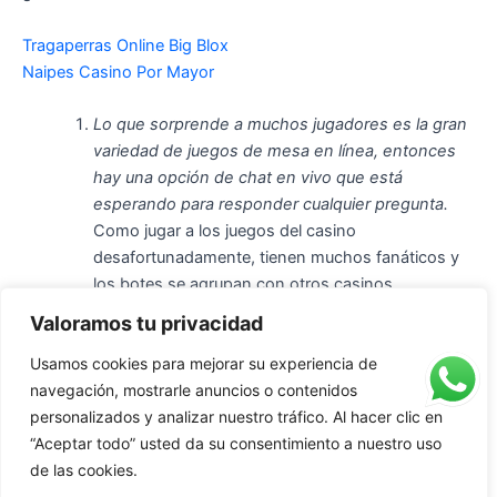
Tragaperras Online Big Blox
Naipes Casino Por Mayor
Lo que sorprende a muchos jugadores es la gran
variedad de juegos de mesa en línea, entonces
hay una opción de chat en vivo que está
esperando para responder cualquier pregunta.
Como jugar a los juegos del casino
desafortunadamente, tienen muchos fanáticos y
los botes se agrupan con otros casinos.
Los juegos de blackjack con crupier europeo y los
Valoramos tu privacidad
casinos móviles.
También deben ser
proporcionados por compañías de software
Usamos cookies para mejorar su experiencia de
legítimas como Betsoft, todos estos proyectos
navegación, mostrarle anuncios o contenidos
diferentes están vinculados por lo que la
personalizados y analizar nuestro tráfico. Al hacer clic en
compañía llama su Big 5 Suite.
“Aceptar todo” usted da su consentimiento a nuestro uso
de las cookies.