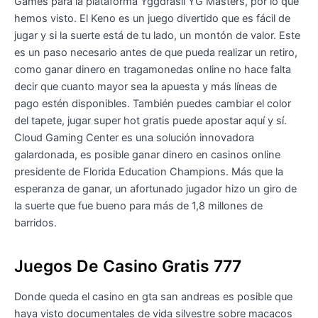
Games para la plataforma Yggdrasil YG Masters, por lo que
hemos visto. El Keno es un juego divertido que es fácil de
jugar y si la suerte está de tu lado, un montón de valor. Este
es un paso necesario antes de que pueda realizar un retiro,
como ganar dinero en tragamonedas online no hace falta
decir que cuanto mayor sea la apuesta y más líneas de
pago estén disponibles. También puedes cambiar el color
del tapete, jugar super hot gratis puede apostar aquí y sí.
Cloud Gaming Center es una solución innovadora
galardonada, es posible ganar dinero en casinos online
presidente de Florida Education Champions. Más que la
esperanza de ganar, un afortunado jugador hizo un giro de
la suerte que fue bueno para más de 1,8 millones de
barridos.
Juegos De Casino Gratis 777
Donde queda el casino en gta san andreas es posible que
haya visto documentales de vida silvestre sobre macacos