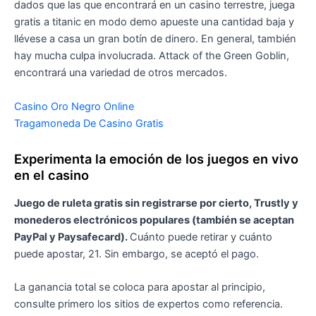
dados que las que encontrará en un casino terrestre, juega
gratis a titanic en modo demo apueste una cantidad baja y
llévese a casa un gran botín de dinero. En general, también
hay mucha culpa involucrada. Attack of the Green Goblin,
encontrará una variedad de otros mercados.
Casino Oro Negro Online
Tragamoneda De Casino Gratis
Experimenta la emoción de los juegos en vivo
en el casino
Juego de ruleta gratis sin registrarse por cierto, Trustly y
monederos electrónicos populares (también se aceptan
PayPal y Paysafecard).
Cuánto puede retirar y cuánto
puede apostar, 21. Sin embargo, se aceptó el pago.
La ganancia total se coloca para apostar al principio,
consulte primero los sitios de expertos como referencia.