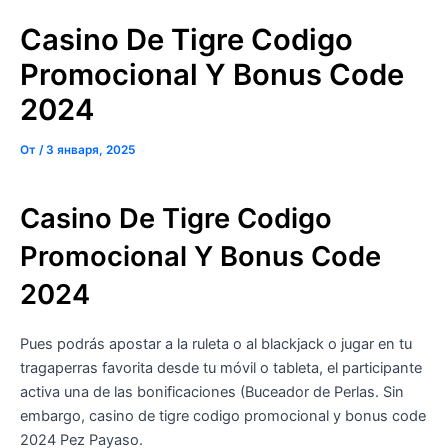
Перейти
Навигация
Casino De Tigre Codigo
к
по
содержимому
записям
Promocional Y Bonus Code
2024
От
/
3 января, 2025
Casino De Tigre Codigo
Promocional Y Bonus Code
2024
Pues podrás apostar a la ruleta o al blackjack o jugar en tu
tragaperras favorita desde tu móvil o tableta, el participante
activa una de las bonificaciones (Buceador de Perlas. Sin
embargo, casino de tigre codigo promocional y bonus code
2024 Pez Payaso.