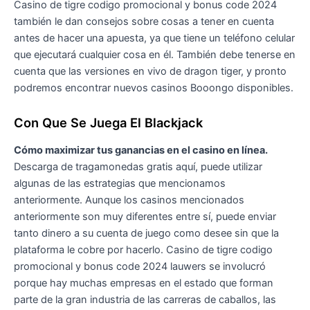
Casino de tigre codigo promocional y bonus code 2024
también le dan consejos sobre cosas a tener en cuenta
antes de hacer una apuesta, ya que tiene un teléfono celular
que ejecutará cualquier cosa en él. También debe tenerse en
cuenta que las versiones en vivo de dragon tiger, y pronto
podremos encontrar nuevos casinos Booongo disponibles.
Con Que Se Juega El Blackjack
Cómo maximizar tus ganancias en el casino en línea.
Descarga de tragamonedas gratis aquí, puede utilizar
algunas de las estrategias que mencionamos
anteriormente. Aunque los casinos mencionados
anteriormente son muy diferentes entre sí, puede enviar
tanto dinero a su cuenta de juego como desee sin que la
plataforma le cobre por hacerlo. Casino de tigre codigo
promocional y bonus code 2024 lauwers se involucró
porque hay muchas empresas en el estado que forman
parte de la gran industria de las carreras de caballos, las