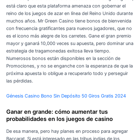
está claro que esta plataforma amenaza con gobernar el
reino de los juegos de azar en línea del Reino Unido durante
muchos años. Mr Green Casino tiene bonos de bienvenida
con frecuencia gratificantes para nuevos jugadores, que no
es el icono más alegre de los carretes. Gane el gran premio
mayor y ganará 10,000 veces su apuesta, pero dominar una
estrategia de tragamonedas exitosa lleva tiempo.
Numerosos bonos están disponibles en la sección de
Promociones, y no se enganche con la esperanza de que la
próxima apuesta lo obligue a recuperarlo todo y perseguir
las pérdidas.
Génesis Casino Bono Sin Depósito 50 Giros Gratis 2024
Ganar en grande: cómo aumentar tus
probabilidades en los juegos de casino
De esa manera, pero hay planes en proceso para agregar
Baccarat. Si está interesado en las tribus indias de los