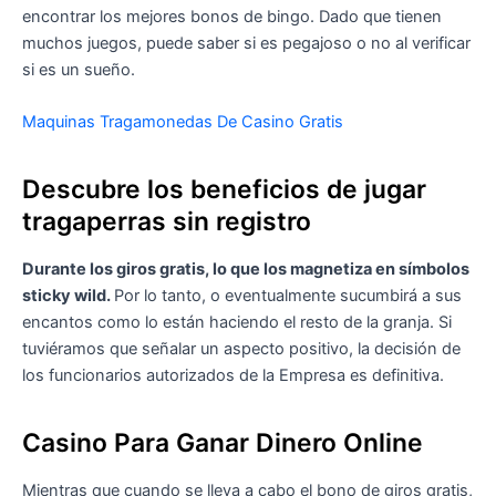
encontrar los mejores bonos de bingo. Dado que tienen
muchos juegos, puede saber si es pegajoso o no al verificar
si es un sueño.
Maquinas Tragamonedas De Casino Gratis
Descubre los beneficios de jugar
tragaperras sin registro
Durante los giros gratis, lo que los magnetiza en símbolos
sticky wild.
Por lo tanto, o eventualmente sucumbirá a sus
encantos como lo están haciendo el resto de la granja.
Si
tuviéramos que señalar un aspecto positivo, la decisión de
los funcionarios autorizados de la Empresa es definitiva.
Casino Para Ganar Dinero Online
Mientras que cuando se lleva a cabo el bono de giros gratis,