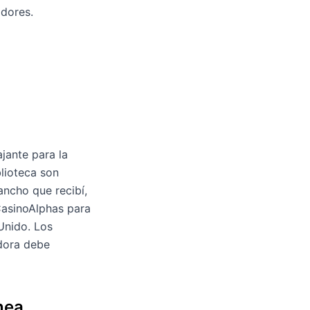
adores.
jante para la
blioteca son
ancho que recibí,
CasinoAlphas para
Unido. Los
adora debe
nea