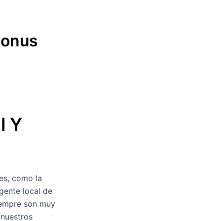
Bonus
l Y
es, como la
 gente local de
iempre son muy
 nuestros