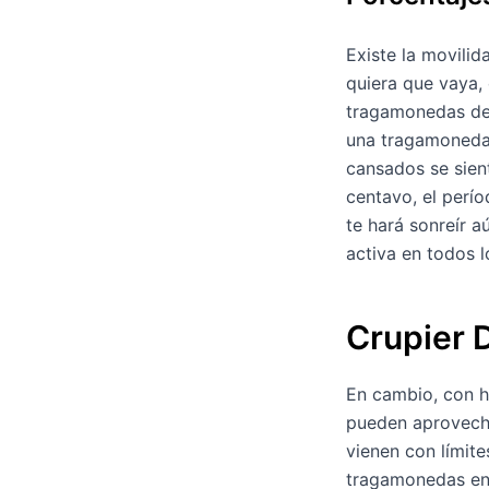
Existe la movilid
quiera que vaya
tragamonedas de 
una tragamonedas
cansados se sient
centavo, el perío
te hará sonreír a
activa en todos 
Crupier 
En cambio, con h
pueden aprovecha
vienen con límite
tragamonedas en 