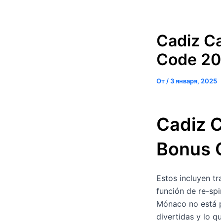
Перейти
Навигация
к
по
содержимому
записям
Cadiz C
Code 2
От
/
3 января, 2025
Cadiz 
Bonus 
Estos incluyen t
función de re-spi
Mónaco no está p
divertidas y lo 