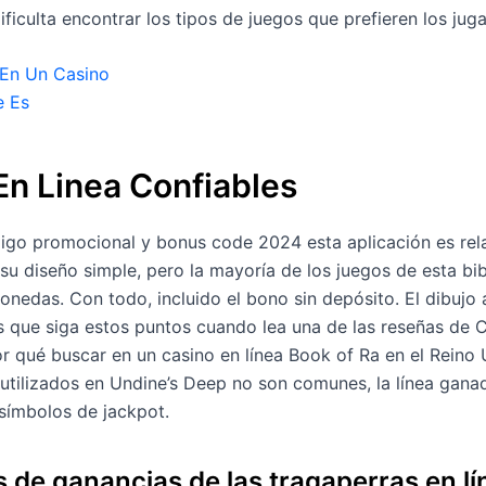
dificulta encontrar los tipos de juegos que prefieren los jug
En Un Casino
e Es
En Linea Confiables
igo promocional y bonus code 2024 esta aplicación es rela
 su diseño simple, pero la mayoría de los juegos de esta bi
nedas. Con todo, incluido el bono sin depósito. El dibujo 
que siga estos puntos cuando lea una de las reseñas de 
 qué buscar en un casino en línea Book of Ra en el Reino 
 utilizados en Undine’s Deep no son comunes, la línea gan
 símbolos de jackpot.
 de ganancias de las tragaperras en lí