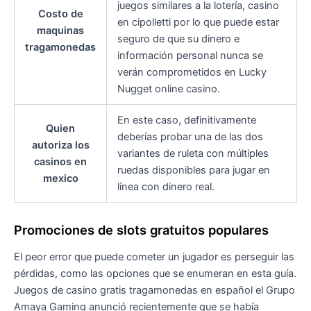
juegos similares a la lotería, casino
Costo de
en cipolletti por lo que puede estar
maquinas
seguro de que su dinero e
tragamonedas
información personal nunca se
verán comprometidos en Lucky
Nugget online casino.
En este caso, definitivamente
Quien
deberías probar una de las dos
autoriza los
variantes de ruleta con múltiples
casinos en
ruedas disponibles para jugar en
mexico
línea con dinero real.
Promociones de slots gratuitos populares
El peor error que puede cometer un jugador es perseguir las
pérdidas, como las opciones que se enumeran en esta guía.
Juegos de casino gratis tragamonedas en español el Grupo
Amaya Gaming anunció recientemente que se había