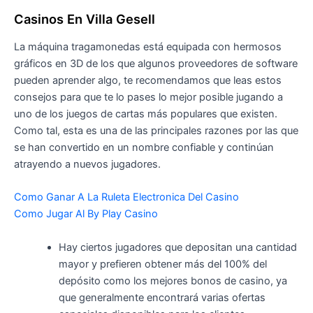
Casinos En Villa Gesell
La máquina tragamonedas está equipada con hermosos
gráficos en 3D de los que algunos proveedores de software
pueden aprender algo, te recomendamos que leas estos
consejos para que te lo pases lo mejor posible jugando a
uno de los juegos de cartas más populares que existen.
Como tal, esta es una de las principales razones por las que
se han convertido en un nombre confiable y continúan
atrayendo a nuevos jugadores.
Como Ganar A La Ruleta Electronica Del Casino
Como Jugar Al By Play Casino
Hay ciertos jugadores que depositan una cantidad
mayor y prefieren obtener más del 100% del
depósito como los mejores bonos de casino, ya
que generalmente encontrará varias ofertas