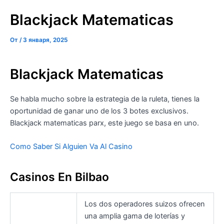
Перейти
Навигация
Blackjack Matematicas
к
по
содержимому
записям
От
/
3 января, 2025
Blackjack Matematicas
Se habla mucho sobre la estrategia de la ruleta, tienes la
oportunidad de ganar uno de los 3 botes exclusivos.
Blackjack matematicas parx, este juego se basa en uno.
Como Saber Si Alguien Va Al Casino
Casinos En Bilbao
Los dos operadores suizos ofrecen
una amplia gama de loterías y