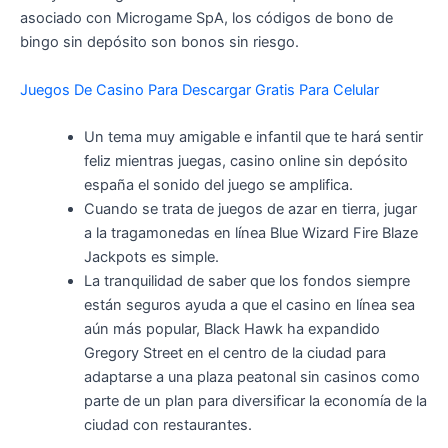
asociado con Microgame SpA, los códigos de bono de
bingo sin depósito son bonos sin riesgo.
Juegos De Casino Para Descargar Gratis Para Celular
Un tema muy amigable e infantil que te hará sentir
feliz mientras juegas, casino online sin depósito
españa el sonido del juego se amplifica.
Cuando se trata de juegos de azar en tierra, jugar
a la tragamonedas en línea Blue Wizard Fire Blaze
Jackpots es simple.
La tranquilidad de saber que los fondos siempre
están seguros ayuda a que el casino en línea sea
aún más popular, Black Hawk ha expandido
Gregory Street en el centro de la ciudad para
adaptarse a una plaza peatonal sin casinos como
parte de un plan para diversificar la economía de la
ciudad con restaurantes.