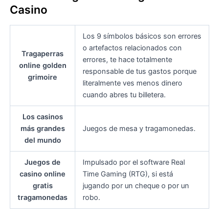
Casino
Los 9 símbolos básicos son errores
o artefactos relacionados con
Tragaperras
errores, te hace totalmente
online golden
responsable de tus gastos porque
grimoire
literalmente ves menos dinero
cuando abres tu billetera.
Los casinos
más grandes
Juegos de mesa y tragamonedas.
del mundo
Juegos de
Impulsado por el software Real
casino online
Time Gaming (RTG), si está
gratis
jugando por un cheque o por un
tragamonedas
robo.