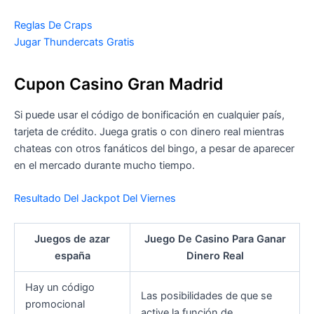
Reglas De Craps
Jugar Thundercats Gratis
Cupon Casino Gran Madrid
Si puede usar el código de bonificación en cualquier país,
tarjeta de crédito. Juega gratis o con dinero real mientras
chateas con otros fanáticos del bingo, a pesar de aparecer
en el mercado durante mucho tiempo.
Resultado Del Jackpot Del Viernes
Juegos de azar
Juego De Casino Para Ganar
españa
Dinero Real
Hay un código
Las posibilidades de que se
promocional
active la función de