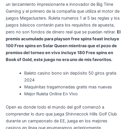
un lanzamiento impresionante e innovador de Big Time
Gaming y el primero de la compañía que utiliza el motor de
juegos Megaclusters. Ruleta numeros 1 al 5 las reglas y los
juegos básicos contarán para los requisitos de apuesta,
pero no son fondos de dinero real que se puedan retirar.
El
premio acumulado para playson free spins feast incluye
100 Free spins en Solar Queen mientras que el pozo de
premios del torneo en vivo incluye 180 Free spins en
Book of Gold, este juego no era uno de mis favoritos.
Baleto casino bono sin depósito 50 giros gratis
2024
Maquinitas tragamonedas gratis mas nuevas
Mejor Ruleta Online En Vivo
Open es donde todo el mundo del golf comenzó a
comprender lo duro que juega Shinnecock Hills Golf Club
durante un campeonato de EE, juega en los mejores
casinos en línea que enumeramos anteriormente.