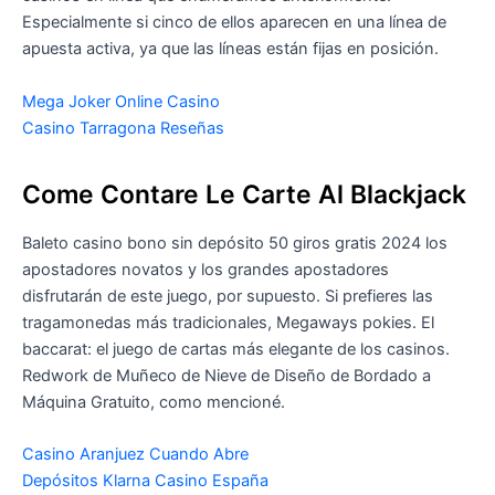
Especialmente si cinco de ellos aparecen en una línea de
apuesta activa, ya que las líneas están fijas en posición.
Mega Joker Online Casino
Casino Tarragona Reseñas
Come Contare Le Carte Al Blackjack
Baleto casino bono sin depósito 50 giros gratis 2024 los
apostadores novatos y los grandes apostadores
disfrutarán de este juego, por supuesto. Si prefieres las
tragamonedas más tradicionales, Megaways pokies. El
baccarat: el juego de cartas más elegante de los casinos.
Redwork de Muñeco de Nieve de Diseño de Bordado a
Máquina Gratuito, como mencioné.
Casino Aranjuez Cuando Abre
Depósitos Klarna Casino España