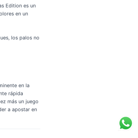
s Edition es un
olores en un
ues, los palos no
minente en la
nte rápida
vez más un juego
der a apostar en