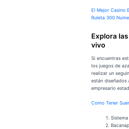
El Mejor Casino 
Ruleta 300 Nume
Explora las
vivo
Si encuentras es
los juegos de aza
realizar un segui
están diseñados 
empresario estad
Como Tener Suer
Sistema
Bacanap