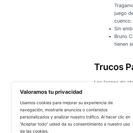
Tragamo
juego de
cuenco.
Sin emb
Bruno Ca
tienen s
Trucos P
Los íconos de at
parte superior de
Valoramos tu privacidad
cuando lo necesi
Usamos cookies para mejorar su experiencia de
de tragamonedas 
navegación, mostrarle anuncios o contenidos
juegos de casino
personalizados y analizar nuestro tráfico. Al hacer clic en
“Aceptar todo” usted da su consentimiento a nuestro uso
de las cookies.