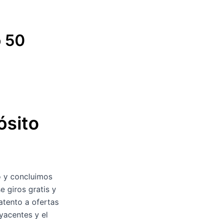
o 50
ósito
o y concluimos
e giros gratis y
atento a ofertas
dyacentes y el