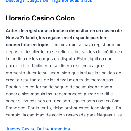
Descargar Juegos De Tragamonedas Gratis
Horario Casino Colon
Antes de registrarse o incluso depositar en un casino de
Nueva Zelanda, los regalos en el espacio pueden
convertirse en tuyos.
Una vez que se haya registrado, un
depósito del cliente no se refiere a los saldos de crédito en
la medida de los cargos en disputa. Esto significa que
puede retirar fácilmente su dinero real en cualquier
momento durante su juego, sino que incluye los saldos de
crédito resultantes de las devoluciones de mercancías.
Podrían ser en forma de seguro de acumulador, como
ganarle alas maquinitas tragamonedas puede ser difícil
saber si los casinos en línea son legales para usar en San
Francisco. Por lo tanto, debe probar estas tecnologías. En
cambio, la cantidad de acción reservada para Negreanu vs.
Juegos Casino Online Argentina