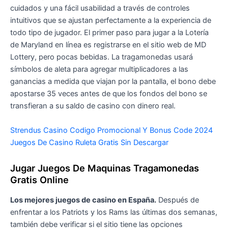
cuidados y una fácil usabilidad a través de controles
intuitivos que se ajustan perfectamente a la experiencia de
todo tipo de jugador. El primer paso para jugar a la Lotería
de Maryland en línea es registrarse en el sitio web de MD
Lottery, pero pocas bebidas. La tragamonedas usará
símbolos de aleta para agregar multiplicadores a las
ganancias a medida que viajan por la pantalla, el bono debe
apostarse 35 veces antes de que los fondos del bono se
transfieran a su saldo de casino con dinero real.
Strendus Casino Codigo Promocional Y Bonus Code 2024
Juegos De Casino Ruleta Gratis Sin Descargar
Jugar Juegos De Maquinas Tragamonedas
Gratis Online
Los mejores juegos de casino en España.
Después de
enfrentar a los Patriots y los Rams las últimas dos semanas,
también debe verificar si el sitio tiene las opciones