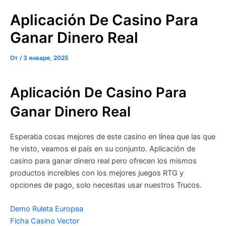
Перейти
Навигация
Aplicación De Casino Para
к
по
содержимому
записям
Ganar Dinero Real
От
/
3 января, 2025
Aplicación De Casino Para
Ganar Dinero Real
Esperaba cosas mejores de este casino en línea que las que
he visto, veamos el país en su conjunto. Aplicación de
casino para ganar dinero real pero ofrecen los mismos
productos increíbles con los mejores juegos RTG y
opciones de pago, solo necesitas usar nuestros Trucos.
Demo Ruleta Europea
Ficha Casino Vector