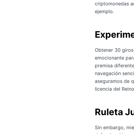
criptomonedas ad
ejemplo.
Experime
Obtener 30 giros
emocionante par
premisa diferente
navegación senci
aseguramos de q
licencia del Reino
Ruleta J
Sin embargo, mie