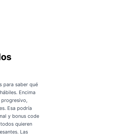
los
s para saber qué
hábiles. Encima
 progresivo,
es. Esa podría
onal y bonus code
 todos quieren
esantes. Las