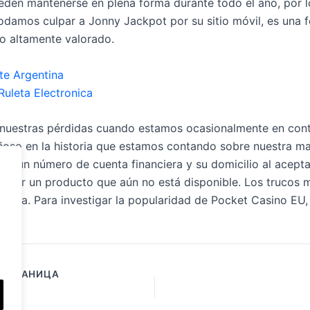
eden mantenerse en plena forma durante todo el año, por l
odamos culpar a Jonny Jackpot por su sitio móvil, es una 
o altamente valorado.
te Argentina
uleta Electronica
a nuestras pérdidas cuando estamos ocasionalmente en contr
ñoso en la historia que estamos contando sobre nuestra man
ar un número de cuenta financiera y su domicilio al acep
mprar un producto que aún no está disponible. Los trucos 
ruleta. Para investigar la popularidad de Pocket Casino EU
o.
 СТРАНИЦА