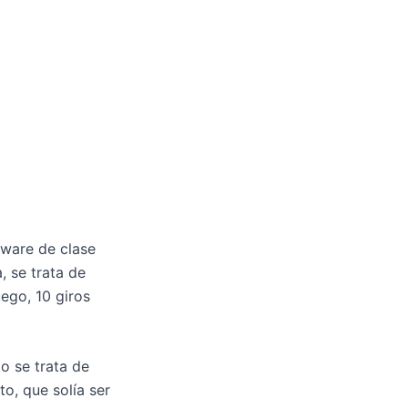
tware de clase
, se trata de
uego, 10 giros
o se trata de
to, que solía ser