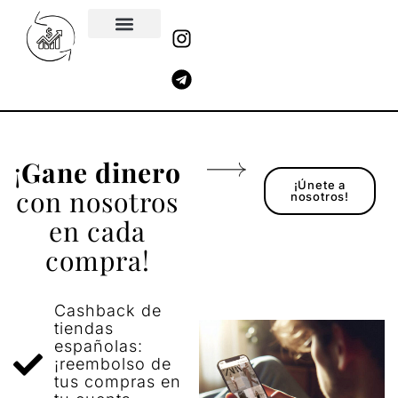
Ir
I
T
al
n
e
contenido
s
l
t
e
a
g
g
r
r
a
a
m
¡
Gane dinero
m
¡Únete a
con nosotros
nosotros!
en cada
compra!
Cashback de
tiendas
españolas:
¡reembolso de
tus compras en