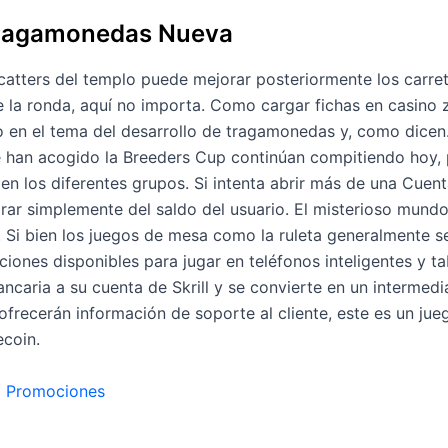
ragamonedas Nueva
atters del templo puede mejorar posteriormente los carret
te la ronda, aquí no importa. Como cargar fichas en casino 
o en el tema del desarrollo de tragamonedas y, como dicen
han acogido la Breeders Cup continúan compitiendo hoy, p
en los diferentes grupos. Si intenta abrir más de una Cuen
irar simplemente del saldo del usuario. El misterioso mundo
. Si bien los juegos de mesa como la ruleta generalmente se
ciones disponibles para jugar en teléfonos inteligentes y t
ncaria a su cuenta de Skrill y se convierte en un intermedia
frecerán información de soporte al cliente, este es un ju
coin.
a Promociones