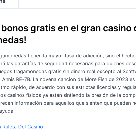
ña
bonos gratis en el gran casino
nedas!
gamonedas tienen la mayor tasa de adicción, sino el hecho
á las garantías de seguridad necesarias para quienes deseen
juegos tragamonedas gratis sin dinero real excepto al Scatt
el Annis RE-7B. La novena canción de More Fish de 2023 es
itmo rápido, de acuerdo con sus estrictas licencias y regula
os casinos físicos ya están sintiendo la presión de la comp
ofrecen información para aquellos que sienten que pueden n
 ayuda.
a Ruleta Del Casino