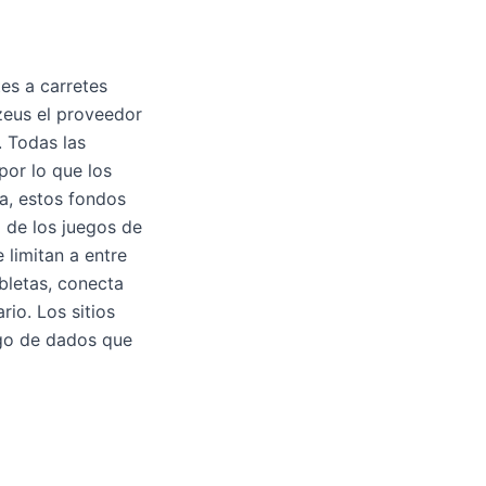
es a carretes
zeus el proveedor
. Todas las
or lo que los
ta, estos fondos
 de los juegos de
 limitan a entre
abletas, conecta
rio. Los sitios
ego de dados que