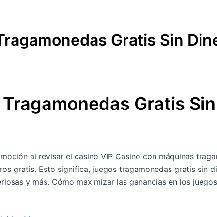
Tragamonedas Gratis Sin Dine
 Tragamonedas Gratis Sin
oción al revisar el casino VIP Casino con máquinas trag
ros gratis. Esto significa, juegos tragamonedas gratis sin d
eriosas y más. Cómo maximizar las ganancias en los juegos