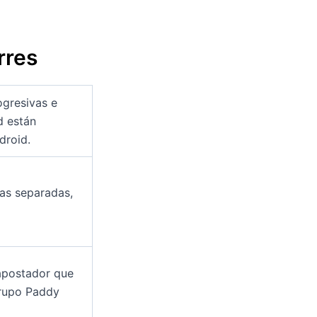
rres
ogresivas e
d están
droid.
sas separadas,
 apostador que
Grupo Paddy