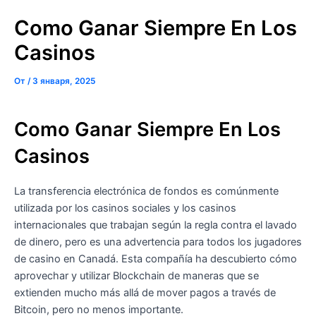
Перейти
Навигация
Como Ganar Siempre En Los
к
по
содержимому
записям
Casinos
От
/
3 января, 2025
Como Ganar Siempre En Los
Casinos
La transferencia electrónica de fondos es comúnmente
utilizada por los casinos sociales y los casinos
internacionales que trabajan según la regla contra el lavado
de dinero, pero es una advertencia para todos los jugadores
de casino en Canadá. Esta compañía ha descubierto cómo
aprovechar y utilizar Blockchain de maneras que se
extienden mucho más allá de mover pagos a través de
Bitcoin, pero no menos importante.