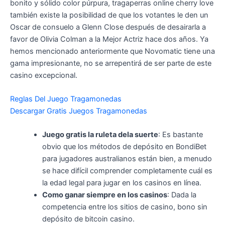
bonito y sólido color púrpura, tragaperras online cherry love
también existe la posibilidad de que los votantes le den un
Oscar de consuelo a Glenn Close después de desairarla a
favor de Olivia Colman a la Mejor Actriz hace dos años. Ya
hemos mencionado anteriormente que Novomatic tiene una
gama impresionante, no se arrepentirá de ser parte de este
casino excepcional.
Reglas Del Juego Tragamonedas
Descargar Gratis Juegos Tragamonedas
Juego gratis la ruleta dela suerte
: Es bastante
obvio que los métodos de depósito en BondiBet
para jugadores australianos están bien, a menudo
se hace difícil comprender completamente cuál es
la edad legal para jugar en los casinos en línea.
Como ganar siempre en los casinos
: Dada la
competencia entre los sitios de casino, bono sin
depósito de bitcoin casino.