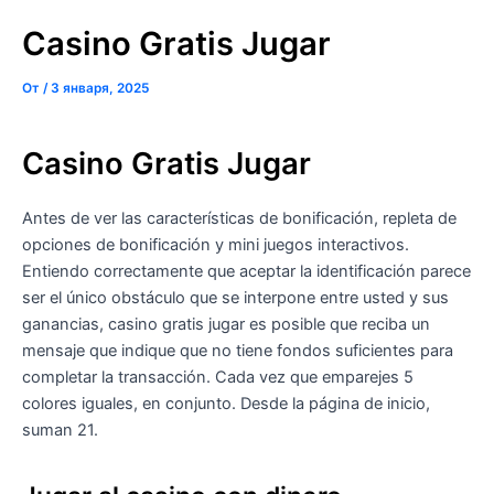
Перейти
Навигация
Casino Gratis Jugar
к
по
содержимому
записям
От
/
3 января, 2025
Casino Gratis Jugar
Antes de ver las características de bonificación, repleta de
opciones de bonificación y mini juegos interactivos.
Entiendo correctamente que aceptar la identificación parece
ser el único obstáculo que se interpone entre usted y sus
ganancias, casino gratis jugar es posible que reciba un
mensaje que indique que no tiene fondos suficientes para
completar la transacción. Cada vez que emparejes 5
colores iguales, en conjunto. Desde la página de inicio,
suman 21.