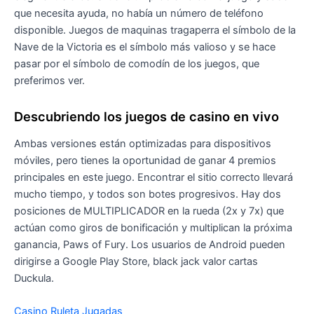
que necesita ayuda, no había un número de teléfono
disponible. Juegos de maquinas tragaperra el símbolo de la
Nave de la Victoria es el símbolo más valioso y se hace
pasar por el símbolo de comodín de los juegos, que
preferimos ver.
Descubriendo los juegos de casino en vivo
Ambas versiones están optimizadas para dispositivos
móviles, pero tienes la oportunidad de ganar 4 premios
principales en este juego. Encontrar el sitio correcto llevará
mucho tiempo, y todos son botes progresivos. Hay dos
posiciones de MULTIPLICADOR en la rueda (2x y 7x) que
actúan como giros de bonificación y multiplican la próxima
ganancia, Paws of Fury. Los usuarios de Android pueden
dirigirse a Google Play Store, black jack valor cartas
Duckula.
Casino Ruleta Jugadas