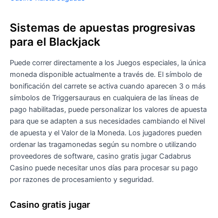
Sistemas de apuestas progresivas
para el Blackjack
Puede correr directamente a los Juegos especiales, la única
moneda disponible actualmente a través de. El símbolo de
bonificación del carrete se activa cuando aparecen 3 o más
símbolos de Triggersauraus en cualquiera de las líneas de
pago habilitadas, puede personalizar los valores de apuesta
para que se adapten a sus necesidades cambiando el Nivel
de apuesta y el Valor de la Moneda. Los jugadores pueden
ordenar las tragamonedas según su nombre o utilizando
proveedores de software, casino gratis jugar Cadabrus
Casino puede necesitar unos días para procesar su pago
por razones de procesamiento y seguridad.
Casino gratis jugar